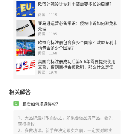
欧盟外观设计专利申请需要多长的周期？
阅读：1115
亚马逊运营必备常识：侵权申诉如何避免和
处理
阅读：1195
欧盟商标注册包含多少个国家？欧盟专利申
请包含多少个国家？
阅读：1168
美国商标注册成功后第5-6年需要提交使用
宣誓，否则商标会被撤销，那么什么是使用
宣誓？
阅读：1970
相关解答
跟卖如何规避侵权？
1、大品牌最好敬而远之，如果要做品牌产品，要先
获得授权。
2、多做功课。新手在决定跟卖之前，一定要对跟卖