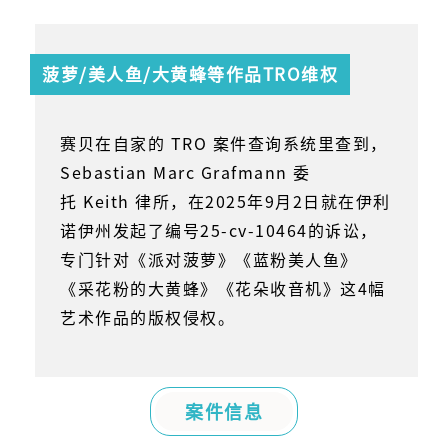
菠萝/美人鱼/大黄蜂等作品
TRO维权
赛贝在自家的
TRO
案件查询系统里查到，
Sebastian Marc Grafmann
委
托
Keith
律所，在
2025
年
9
月
2
日就在伊利
诺伊州发起了编号
25-cv-10464
的诉讼，
专门针对《派对菠萝》《蓝粉美人鱼》
《采花粉的大黄蜂》《花朵收音机》这
4
幅
艺术作品的版权侵权。
案件信息