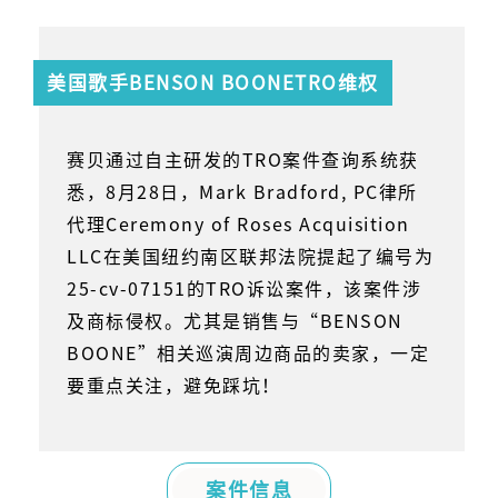
美国歌手BENSON BOONE
TRO维权
赛贝通过自主研发的
TRO
案件查询系统获
悉，
8
月
28
日，
Mark Bradford, PC
律所
代理
Ceremony of Roses Acquisition
LLC
在美国纽约南区联邦法院提起了编号为
25-cv-07151
的
TRO
诉讼案件，该案件涉
及商标侵权。尤其是销售与
“BENSON
BOONE”
相关巡演周边商品的卖家，一定
要重点关注，避免踩坑！
案件信息