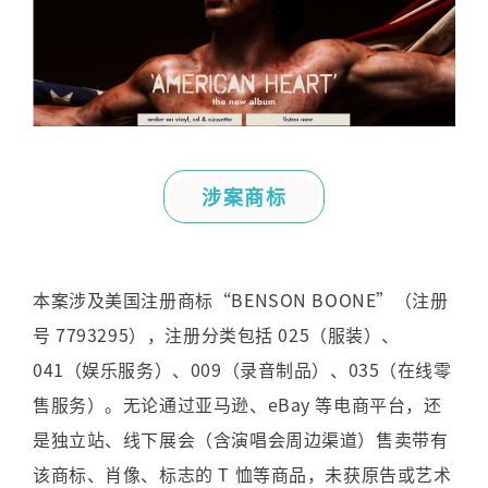
涉案商标
本案涉及美国注册商标
“BENSON BOONE”
（注册
号
7793295
），注册分类包括
025
（服装）、
041
（娱乐服务）、
009
（录音制品）、
035
（在线零
售服务）。无论通过亚马逊、
eBay
等电商平台，还
是独立站、线下展会（含演唱会周边渠道）售卖带有
该商标、肖像、标志的
T
恤等商品，未获原告或艺术