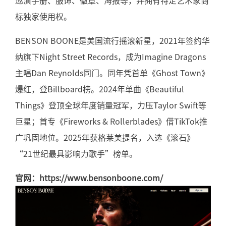
巡演手册、服饰、徽章、海报等，并拥有特定艺术家商
标独家使用权。
BENSON BOONE
是美国流行摇滚新星，
2021
年签约华
纳旗下
Night Street Records
，成为
Imagine Dragons
主唱
Dan Reynolds
同门。同年凭首单《
Ghost Town
》
爆红，登
Billboard
榜。
2024
年单曲《
Beautiful
Things
》登顶全球年度销量冠军，力压
Taylor Swift
等
巨星；首专《
Fireworks & Rollerblades
》借
TikTok
推
广巩固地位。
2025
年获格莱美提名，入选《滚石》
“21
世纪最具影响力歌手
”
榜单。
官网：
https://www.bensonboone.com/