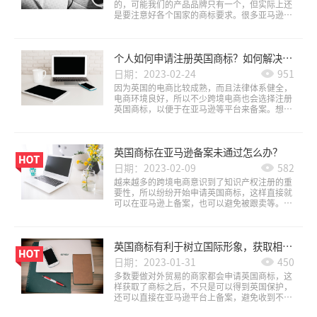
的，可能我们的产品品牌只有一个，但实际上还
是要注意好各个国家的商标要求。很多亚马逊商
家都收到了品牌知识产权侵权等，其实都是因为
商标不合规。不少商家都注册了英国商标，觉得
只要是有一个境外商标，在亚马逊上销售都是没
个人如何申请注册英国商标？如何解决地址问题？
有任何问题的。但实际上并非如此。那么英国的
商标货物可以在德国站销售吗？
日期：2023-02-24
951
因为英国的电商比较成熟，而且法律体系健全，
电商环境良好，所以不少跨境电商也会选择注册
英国商标，以便于在亚马逊等平台来备案。想要
进行销售，那么肯定还是要及时申请商标注册，
以便于进行备案等。但是个人要如何申请商标
呢？如何解决英国地址的问题呢？
英国商标在亚马逊备案未通过怎么办？
日期：2023-02-09
582
越来越多的跨境电商意识到了知识产权注册的重
要性，所以纷纷开始申请英国商标，这样直接就
可以在亚马逊上备案，也可以避免被跟卖等。不
过很多商家已经完成了商标注册，却还是不能在
亚马逊上备案，这样肯定会产生非常大的影响。
那么此类问题要如何处理呢？
英国商标有利于树立国际形象，获取相应保护
日期：2023-01-31
450
多数要做对外贸易的商家都会申请英国商标，这
样获取了商标之后，不只是可以得到英国保护，
还可以直接在亚马逊平台上备案，避免收到不必
要的一些知识产权投诉等。而且很多企业都是打