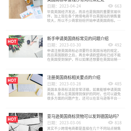
日期：2023-04-24
663
毕竟英国经济发达，而且也是我国的重要贸易伙
伴，加上现在各个跨境电商平台英国站的销售量
较大，所以不少商家纷纷开始申请英国商标。虽
然英国已经脱欧，但是也可以在单一国申请商标
注册，这样可以继续在英国及其站点进行产品销
售和商标备案。但是英国的商标注册审查程序还
新手申请英国商标常见的问题介绍
是有一定的特殊之处。
日期：2023-03-30
492
申请注册英国商标必须要符合英国当地的规定，
而且英国脱欧之后，再去申请欧盟商标已经不能
在英国受到保护，所以如果还想要在英国站销
售，那么还是要注册当地的商标。不过很多新公
司都是初次申请商标注册，那么以下几个常见问
题大家也不能忽略掉。
注册英国商标相关要点的介绍
日期：2023-03-28
485
英国本身商标法就非常详细，如果能够申请英国
商标，那么在英国得到保护的同时，也可以避免
很多方面的问题产生，还可以在亚马逊等平台来
直接备案，这样也可以得到相应的保护。但是多
数商家都是初次申请境外商标，那么注册的相关
要点我们肯定还是不能忽略掉的。
亚马逊英国商标货物可以发到德国站吗？
日期：2023-03-06
818
其实不少跨境电商都是直接在几个不同站点销售