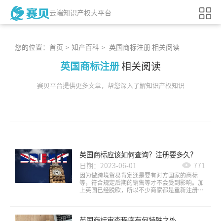
云端知识产权大平台
您的位置：
首页
知产百科
英国商标注册 相关阅读
>
>
英国商标注册
相关阅读
赛贝平台提供更多文章，帮您深入了解知识产权知识
英国商标应该如何查询？注册要多久？
日期：2023-06-01
771
因为做跨境贸易肯定还是要有对方国家的商标
等，符合规定后期的销售等才不会受到影响。加
上英国已经脱欧，所以不少商家都是重新注册英
国商标，这样也可以保证品牌在英国得以保护。
而商标注册之前肯定还是要做好基础的查询工
作，那么具体要如何查询商标？注册商标又要多
英国商标审查程序有何特殊之处
长时间呢？