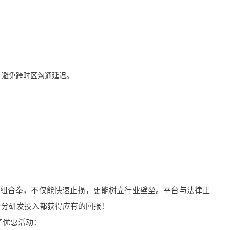
，避免跨时区沟通延迟。
。
的组合拳，不仅能快速止损，更能树立行业壁垒。平台与法律正
一分研发投入都获得应有的回报！
出了优惠活动：