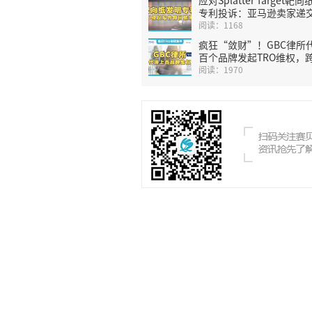
专利投诉：亚马逊卖家递
权意见书以快速恢复链接
阅读：1168
疯狂“敛财”！GBC律所
百个品牌发起TRO维权，
家被盯上了怎么办？
阅读：1970