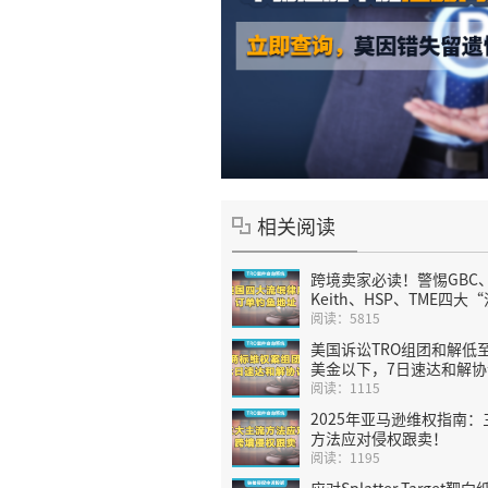
相关阅读
跨境卖家必读！警惕GBC
Keith、HSP、TME四大
律所”陷阱（建议收藏）
阅读：5815
美国诉讼TRO组团和解低至
美金以下，7日速达和解协
阅读：1115
2025年亚马逊维权指南：
方法应对侵权跟卖！
阅读：1195
应对Splatter Target靶