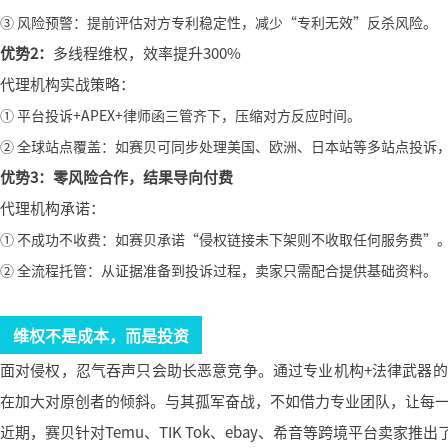
③ 风险预警：提前评估对方专利稳定性，减少“专利无效”反杀风险。
优势2：
多线程维权，效率提升300%
代理机构实战策略：
① 平台投诉+APEX+律师函三管齐下，压缩对方反应时间。
② 全球站点覆盖：如赛贝可同步处理美国、欧洲、日本站等多站点投诉
优势3：零风险合作，结果导向付费
代理机构承诺：
① 不成功不收费：如赛贝承诺“侵权链接未下架则不收取任何服务费”
② 全流程托管：从证据准备到投诉过程，卖家只需配合提供基础资料。
维权不是成本，而是投资
面对侵权，忍气吞声只会助长恶意竞争。通过专业机构+法律武器
在加大对原创者的倾斜。与其孤军奋战，不如借力专业团队，让每
近期，赛贝针对Temu、TIK Tok、ebay、希音等跨境平台卖家推