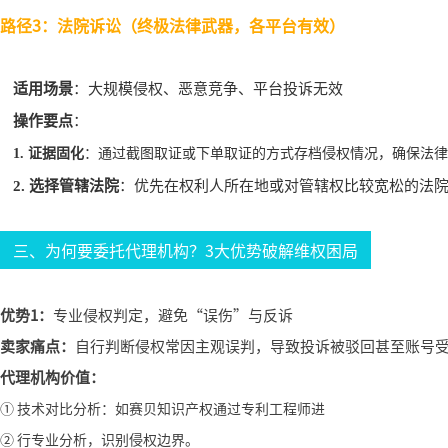
路径3：
法院诉讼（终极法律武器，各平台有效）
适用场景
：大规模侵权、恶意竞争、平台投诉无效
操作要点
：
1.
证据固化
：通过截图取证或下单取证的方式存档侵权情况，确保法律
2.
选择管辖法院
：优先在权利人所在地或对管辖权比较宽松的法院
三、为何要委托代理机构？3大优势破解维权困局
优势1：
专业侵权判定，避免“误伤”与反诉
卖家痛点：
自行判断侵权常因主观误判，导致投诉被驳回甚至账号
代理机构价值：
① 技术对比分析：如赛贝知识产权通过专利工程师进
② 行专业分析，识别侵权边界。