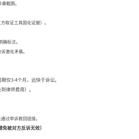
抄袭截图。
三方取证工具固化证据）。
明确标注。
投诉激化矛盾。
期仅3-4个月，远快于诉讼。
及到律师费用）。
法通过申诉救回链接。
避免被对方反诉无效）