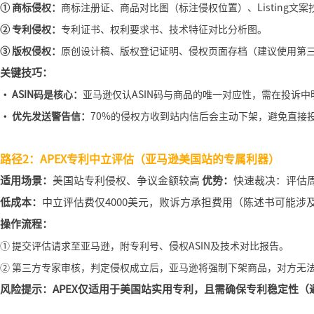
① 商标侵权：
商标注册证、商品对比图（标注侵权位置）、Listing文案
② 专利侵权：
专利证书、权利要求书、技术特征对比分析图。
③ 版权侵权：
原创设计稿、版权登记证明、侵权页面存档（建议使用第
关键技巧：
· ASIN码是核心：
亚马逊仅认ASIN码与商品的唯一对应性，需在投诉中
· 优先发送警告信：
70%的侵权方收到站内信后会主动下架，避免直接
路径2：
APEX专利中立评估（亚马逊美国站的专属利器）
适用场景：
美国站专利侵权、争议金额较高
优势：
快速裁决：评估周
低成本：
中立评估费仅4000美元，败诉方承担费用（陈述书可能涉
操作流程：
① 提交评估请求至亚马逊，附专利号、侵权ASIN及技术对比报告。
② 第三方专家审核，判定侵权成立后，亚马逊将强制下架商品，对方无
风险提示：APEX仅适用于美国站实用专利，且需确保专利稳定性（