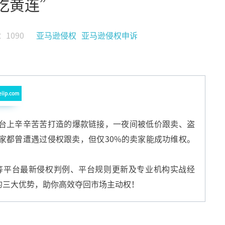
吃黄连”
1090
亚马逊侵权
亚马逊侵权申诉
eiip.com
跨境平台上辛辛苦苦打造的爆款链接，一夜间被低价跟卖、盗
家都曾遭遇过侵权跟卖，但仅30%的卖家能成功维权。
Tok等平台最新侵权判例、平台规则更新及专业机构实战经
的三大优势，助你高效夺回市场主动权！