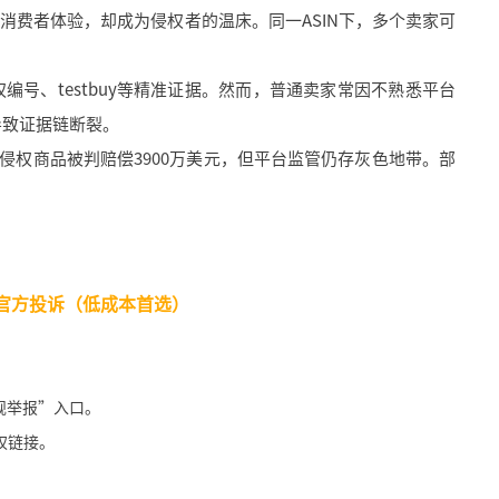
消费者体验，却成为侵权者的温床。同一ASIN下，多个卖家可
编号、testbuy等精准证据。然而，普通卖家常因不熟悉平台
导致证据链断裂。
权商品被判赔偿3900万美元，但平台监管仍存灰色地带。部
平台官方投诉（低成本首选）
规举报”入口。
权链接。