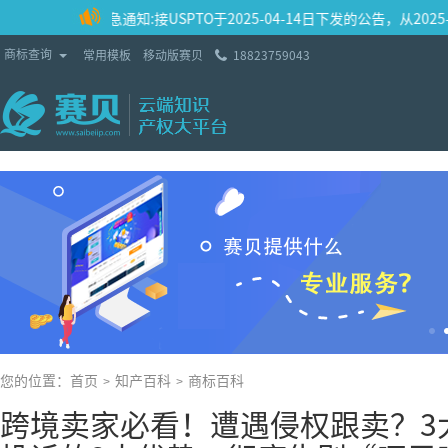
紧急通知:接USPTO于2025-04-14日下发的公告，从2025-
Toggle Dropdown
商标查询
常用模板
移动版赛贝
18823759043
您的位置：
首页
知产百科
商标百科
>
>
跨境卖家必看！遭遇侵权跟卖？3