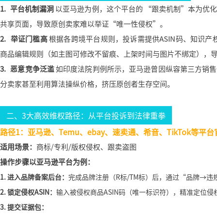
1. 平台机制漏洞
以亚马逊为例，这个平台的 “跟卖机制”本为优化
共享页面，导致原创卖家难以举证“唯一性侵权”。
2. 举证门槛高
根据各跨境平台规则，投诉需提供ASIN码、知识产权
商品编辑规则（如主图可修改不留痕、上架时间与图片不绑定），
3. 恶意竞争泛滥
如印度法院判例所示，亚马逊曾因纵容第三方销售侵
分卖家甚至利用算法操纵价格，挤压原创者生存空间。
二、3大高效维权路径：从平台投诉到法律重拳
路径1：
亚马逊、Temu、ebay、速卖通、希音、TikTok等
适用场景：
商标/专利/版权侵权、跟卖盗图
操作步骤以亚马逊平台为例：
1. 进入品牌备案后台：
完成品牌注册（R标/TM标）后，通过“品牌→违
2. 锁定侵权ASIN：
输入被侵权商品ASIN码（唯一标识符），精准定位侵
3. 提交证据包：