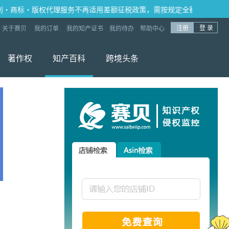
标·版权代理服务不再适用差额征税政策，需按规定全额计税、全额开票，
注册
登 录
关于赛贝
我的订单
我的知产证书
我的待办
帮助中心
著作权
知产百科
跨境头条