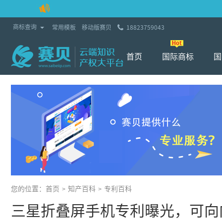
Toggle Dropdown
商标查询
常用模板
移动版赛贝
18823759043
首页
国际商标
国
您的位置：
首页
知产百科
专利百科
>
>
三星折叠屏手机专利曝光，可向