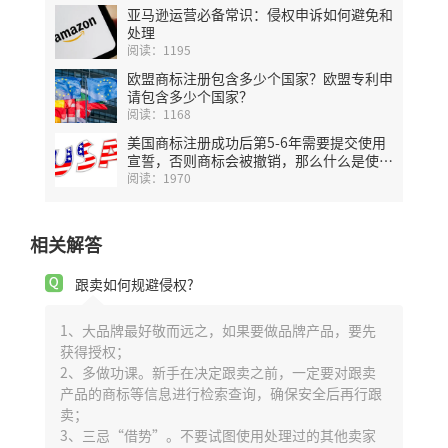
亚马逊运营必备常识：侵权申诉如何避免和
处理
阅读：1195
欧盟商标注册包含多少个国家？欧盟专利申
请包含多少个国家？
阅读：1168
美国商标注册成功后第5-6年需要提交使用
宣誓，否则商标会被撤销，那么什么是使用
宣誓？
阅读：1970
相关解答
跟卖如何规避侵权?
1、大品牌最好敬而远之，如果要做品牌产品，要先
获得授权；
2、多做功课。新手在决定跟卖之前，一定要对跟卖
产品的商标等信息进行检索查询，确保安全后再行跟
卖；
3、三忌“借势”。不要试图使用处理过的其他卖家