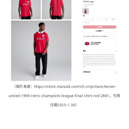
（图片来源：
https://store.manutd.com/zh-cn/p/manchester-
united-1999-retro-champions-league-final-shirt-red-2881；引用
日期2025-1-30
）