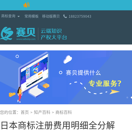
Toggle Dropdown
商标查询
常用模板
移动版赛贝
18823759043
您的位置：
首页
知产百科
商标百科
>
>
日本商标注册费用明细全分解