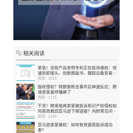
相关阅读
紧急！这些产品发明专利正在投诉维权：快
速拆卸接头、创新图画书、跟踪设备安装
座、磁性销钉固定装置等
阅读：5815
版权侵权？特朗普枪击事件后神速反应：跨
境卖家直呼赚麻了
阅读：1115
干货！跨境电商卖家被投诉知识产权侵权如
何高效救回亚马逊下架链接？内附常见问题
答疑及成功案例
阅读：1195
亚马逊卖家维权：如何有效提高投诉成功
率？