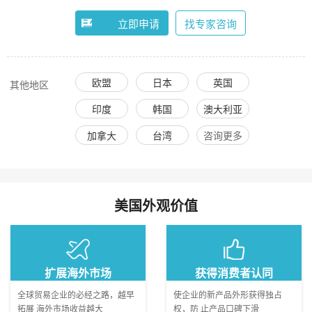
立即申请
找专家咨询
欧盟
日本
英国
其他地区
印度
韩国
澳大利亚
加拿大
台湾
咨询更多
美国
外观价值
扩展海外市场
获得消费者认同
全球贸易企业的必经之路，越早
使企业的新产品外形获得独占
拓展 海外市场收益越大
权，防 止产品口碑下滑