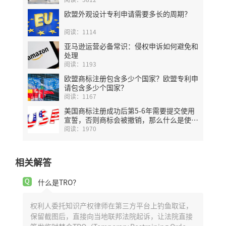
欧盟外观设计专利申请需要多长的周期？
阅读：1114
亚马逊运营必备常识：侵权申诉如何避免和
处理
阅读：1193
欧盟商标注册包含多少个国家？欧盟专利申
请包含多少个国家？
阅读：1167
美国商标注册成功后第5-6年需要提交使用
宣誓，否则商标会被撤销，那么什么是使用
宣誓？
阅读：1970
相关解答
什么是TRO？
权利人委托知识产权律师在第三方平台上钓鱼取证，
保留截图后，直接向当地联邦法院起诉，让法院直接