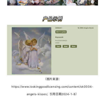
产品
示例
（图片来源：
https://www.lookinggoodlicensing.com/content/sk0004-
angels-kisses；引用日期2024-1-8）