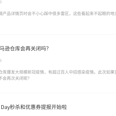
9
产品详情页时会不小心踩中很多雷区，这些看起来不起眼的地方对l
马逊仓库会再关闭吗？
6
仓库爆发大规模新冠疫情，有超过百人中招感染疫情。此次如果
不会再次关闭呢？
me Day秒杀和优惠券提报开始啦