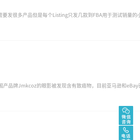
发很多产品但是每个Listing只发几款到FBA用于测试销量的
品牌Jmkcoz的眼影被发现含有致癌物，目前亚马逊和eBay