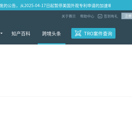
下发的公告，从2025-04-17日起暂停美国外观专利申请的加速审查业务，以
注册
关于赛贝
帮助中心
签到有礼
知产百科
跨境头条
TRO案件查询