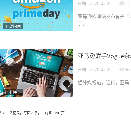
日期：2020-05-20
19
亚马逊欧洲站发布有关“2
了。
干货指南
亚马逊联手Vogu
日期：2020-05-20
68
据外媒报道，近日，亚马
行业快讯
共
763
条记录，每页
8
条，当前第
8/96
页