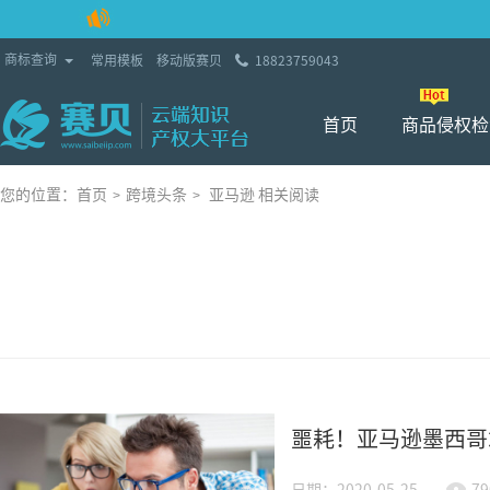
Toggle Dropdown
商标查询
常用模板
移动版赛贝
18823759043
首页
商品侵权检
您的位置：
首页
跨境头条
亚马逊 相关阅读
>
>
噩耗！亚马逊墨西哥
日期：2020-05-25
79