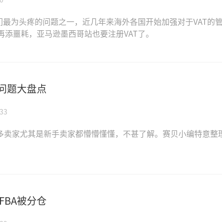
们最为头疼的问题之一，近几年来海外各国开始加强对于VAT的管
再添噩耗，亚马逊墨西哥站也要注册VAT了。
见问题大盘点
33
很多卖家尤其是新手卖家都懵懵懂懂，不甚了解。赛贝小编特意整
FBA被分仓